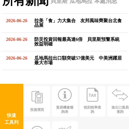
所有新聞
貝里斯
瓜地馬拉
本處消息
2026-06-26
拉美「食」力大集合 友邦風味齊聚台北食
品展
2026-06-26
防災投資回報最高達6倍 貝里斯預警系統
效益明確
2026-06-26
瓜地馬拉出口額突破57億美元 中美洲躍居
最大市場
貿易機會徵
稅則稅率查
進出口貿易
投資摺頁
詢表
詢
查詢
快速
工具列