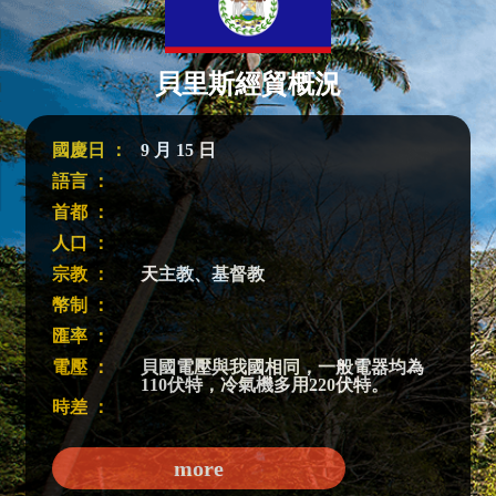
貝里斯經貿概況
國慶日 ：
9 月 15 日
語言 ：
首都 ：
人口 ：
宗教 ：
天主教、基督教
幣制 ：
匯率 ：
電壓 ：
貝國電壓與我國相同，一般電器均為
110伏特，冷氣機多用220伏特。
時差 ：
more