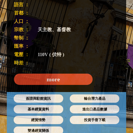
語言 ：
首都 ：
人口 ：
宗教 ：
天主教、基督教
幣制 ：
匯率 ：
電壓 ：
110V ( 伏特 )
時差 ：
more
簽證與駐館資訊
輸台潛力產品
基本經貿資料
進出口產品數據
經貿情勢
投資手冊下載
雙邊經貿關係