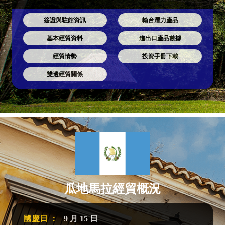
簽證與駐館資訊
輸台潛力產品
基本經貿資料
進出口產品數據
經貿情勢
投資手冊下載
雙邊經貿關係
瓜地馬拉經貿概況
國慶日 ：
9 月 15 日