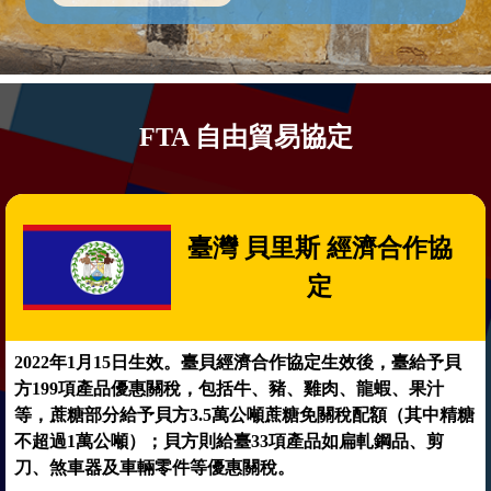
FTA 自由貿易協定
臺灣 貝里斯 經濟合作協
定
2022年1月15日生效。臺貝經濟合作協定生效後，臺給予貝
方199項產品優惠關稅，包括牛、豬、雞肉、龍蝦、果汁
等，蔗糖部分給予貝方3.5萬公噸蔗糖免關稅配額（其中精糖
不超過1萬公噸）；貝方則給臺33項產品如扁軋鋼品、剪
刀、煞車器及車輛零件等優惠關稅。