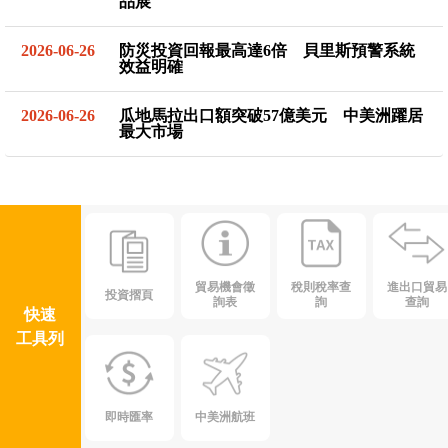
品展
2026-06-26
防災投資回報最高達6倍 貝里斯預警系統
效益明確
2026-06-26
瓜地馬拉出口額突破57億美元 中美洲躍居
最大市場
貿易機會徵
稅則稅率查
進出口貿易
投資摺頁
詢表
詢
查詢
快速
工具列
即時匯率
中美洲航班