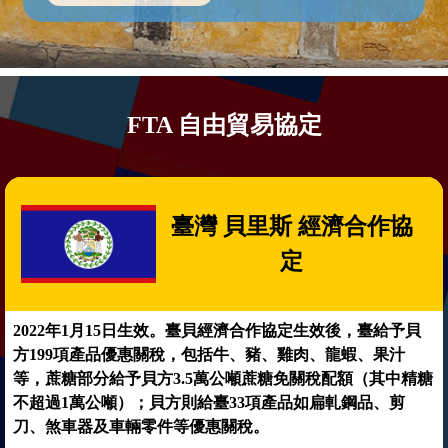
FTA 自由貿易協定
臺灣 貝里斯 經濟合作協
定
2022年1月15日生效。臺貝經濟合作協定生效後，臺給予貝
方199項產品優惠關稅，包括牛、豬、雞肉、龍蝦、果汁
等，蔗糖部分給予貝方3.5萬公噸蔗糖免關稅配額（其中精糖
不超過1萬公噸）；貝方則給臺33項產品如扁軋鋼品、剪
刀、煞車器及車輛零件等優惠關稅。