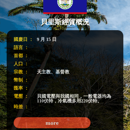
貝里斯經貿概況
國慶日 ：
9 月 15 日
語言 ：
首都 ：
人口 ：
宗教 ：
天主教、基督教
幣制 ：
匯率 ：
電壓 ：
貝國電壓與我國相同，一般電器均為
110伏特，冷氣機多用220伏特。
時差 ：
more