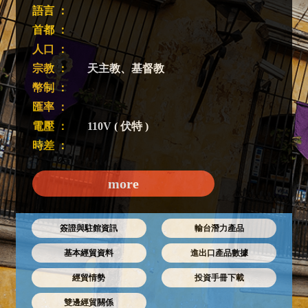
語言 ：
首都 ：
人口 ：
宗教 ：
天主教、基督教
幣制 ：
匯率 ：
電壓 ：
110V ( 伏特 )
時差 ：
more
簽證與駐館資訊
輸台潛力產品
基本經貿資料
進出口產品數據
經貿情勢
投資手冊下載
雙邊經貿關係