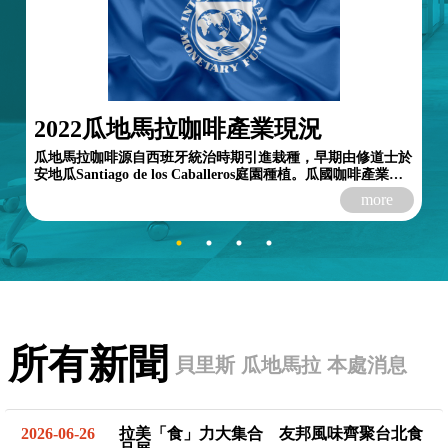
2022瓜地馬拉咖啡產業現況
瓜地馬拉咖啡源自西班牙統治時期引進栽種，早期由修道士於
安地瓜Santiago de los Caballeros庭園種植。瓜國咖啡產業自
1850年代起發展，早期咖啡小型種植園散布於...
more
所有新聞
貝里斯
瓜地馬拉
本處消息
2026-06-26
拉美「食」力大集合 友邦風味齊聚台北食