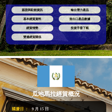
簽證與駐館資訊
輸台潛力產品
基本經貿資料
進出口產品數據
經貿情勢
投資手冊下載
雙邊經貿關係
瓜地馬拉經貿概況
國慶日 ：
9 月 15 日