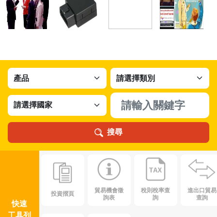
搜尋
貿易機會徵
稅則稅率查
進出口貿易
投資摺頁
詢表
詢
查詢
快速
工具列