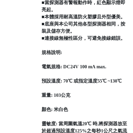
■當探測器有警報動作時，紅色顯示燈即
亮起。
■本體採用耐高溫防火塑膠且外型優美。
■底座與本公司其他各型探測器相同，按
裝及儲存方便。
■連接線無極性區分，可避免接線錯誤。
規格說明:
電氣規格: DC24V 100 mA max.
預設溫度: 70℃ 或指定溫度55℃ ~130℃
重量: 103公克
顏色: 米白色
靈敏度: 當周圍氣溫20℃ 時,將探測器放至
於超過預設溫度125%之每秒1公尺之氣流