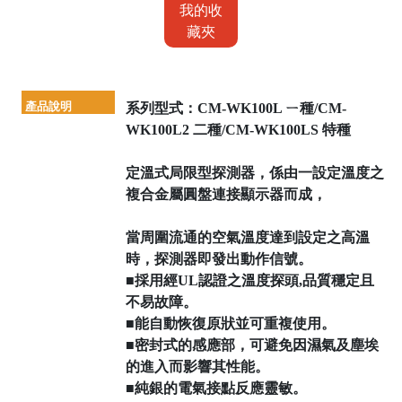
我的收
藏夾
產品說明
系列型式：CM-WK100L ㄧ種/CM-
WK100L2 二種/CM-WK100LS 特種
定溫式局限型探測器，係由一設定溫度之
複合金屬圓盤連接顯示器而成，
當周圍流通的空氣溫度達到設定之高溫
時，探測器即發出動作信號。
■採用經UL認證之溫度探頭,品質穩定且
不易故障。
■能自動恢復原狀並可重複使用。
■密封式的感應部，可避免因濕氣及塵埃
的進入而影響其性能。
■純銀的電氣接點反應靈敏。