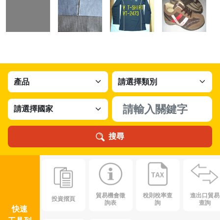
搜尋
貿易機會徵
稅則稅率查
進出口貿易
投資摺頁
詢表
詢
查詢
快速