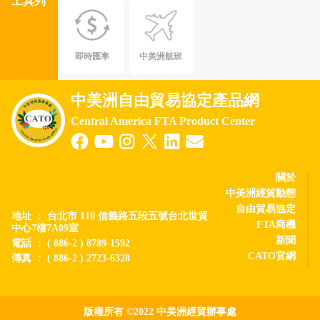
工具列
即時匯率
中美洲航班
中美洲自由貿易協定產品網
Central America FTA Product Center
關於
中美洲經貿動態
自由貿易協定
地址 ： 台北市 110 信義路五段五號台北世貿
FTA商機
中心7樓7A09室
新聞
電話 ： ( 886-2 ) 8789-1592
CATO官網
傳真 ： ( 886-2 ) 2723-6328
版權所有 ©2022 中美洲經貿辦事處