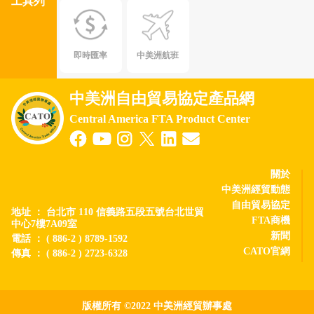
工具列
即時匯率
中美洲航班
中美洲自由貿易協定產品網
Central America FTA Product Center
關於
中美洲經貿動態
自由貿易協定
地址 ： 台北市 110 信義路五段五號台北世貿
FTA商機
中心7樓7A09室
新聞
電話 ： ( 886-2 ) 8789-1592
CATO官網
傳真 ： ( 886-2 ) 2723-6328
版權所有 ©2022 中美洲經貿辦事處