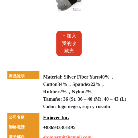
加入
我的收
藏夾
產品說明
Material: Silver Fiber Yarn40%，
Cotton34%，Spandex22%，
Rubber2%，Nylon2%
Tamaño: 36 (S), 36 – 40 (M), 40 – 43 (L)
Color: logo negro, rojo y rosado
公司名稱
Enjoyer Inc.
聯絡電話
+886933301495
電子郵件
enjoyermit@gmail.com