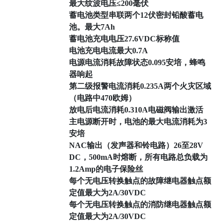
最大纹波电压≤200毫伏
蓄电池类型串联两个12伏密封铅酸蓄电
池。最大7Ah
蓄电池充电电压27.6VDC标称值
电池充电电流最大0.7A
电源电流消耗故障状态0.095安培，蜂鸣
器响起
第二级报警电流消耗0.235A两个火灾区域
（电路中470欧姆）
放电后电流消耗0.310A电磁阀输出激活
主电源断开时，电池的最大电流消耗为3
安培
NAC输出（发声器和铃电路）26至28V
DC，500mA时熔断，所有电路总负载为
1.2Amp的电子保险丝
每个无电压转换触点的故障继电器触点额
定值最大为2A/30VDC
每个无电压转换触点的消防继电器触点额
定值最大为2A/30VDC