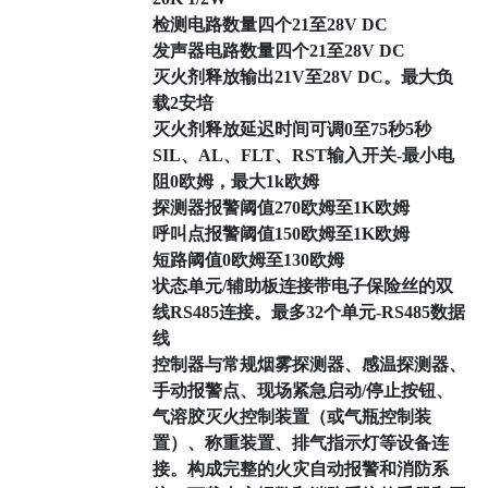
检测电路数量四个21至28V DC
发声器电路数量四个21至28V DC
灭火剂释放输出21V至28V DC。最大负
载2安培
灭火剂释放延迟时间可调0至75秒5秒
SIL、AL、FLT、RST输入开关-最小电
阻0欧姆，最大1k欧姆
探测器报警阈值270欧姆至1K欧姆
呼叫点报警阈值150欧姆至1K欧姆
短路阈值0欧姆至130欧姆
状态单元/辅助板连接带电子保险丝的双
线RS485连接。最多32个单元-RS485数据
线
控制器与常规烟雾探测器、感温探测器、
手动报警点、现场紧急启动/停止按钮、
气溶胶灭火控制装置（或气瓶控制装
置）、称重装置、排气指示灯等设备连
接。构成完整的火灾自动报警和消防系