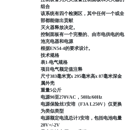
组合
该系统有四个检测区，其中任何一个或全
部都能做出贡献
灭火器释放决定。
控制面板有一个完整的、由市电供电的电
池充电器和电源
根据EN54-4的要求设计。
技术规格
表1-电气规格
项目电气额定值注释
尺寸383毫米宽x 295毫米高x 87毫米深金
属外壳
重量5公斤
电源90至270VAC，50Hz/60Hz
电源保险丝3安培（F3A L250V）仅更换
为类似类型
电源额定电流总计3安培，包括电池电量
28V+/-2V