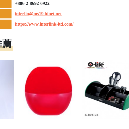
+886-2-8692-6922
interlin@ms19.hinet.net
https://www.interlink-ltd.com/
推薦