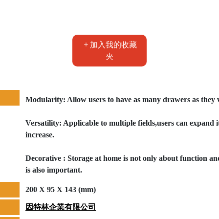
加入我的收藏
夾
Modularity: Allow users to have as many drawers as they 
Versatility: Applicable to multiple fields,users can expand i
increase.
Decorative : Storage at home is not only about function an
is also important.
200 X 95 X 143 (mm)
因特林企業有限公司