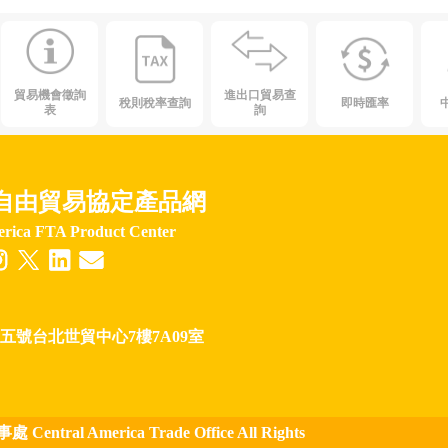
貿易機會徵詢
進出口貿易查
稅則稅率查詢
即時匯率
表
詢
自由貿易協定產品網
erica FTA Product Center
五段五號台北世貿中心7樓7A09室
ral America Trade Office All Rights