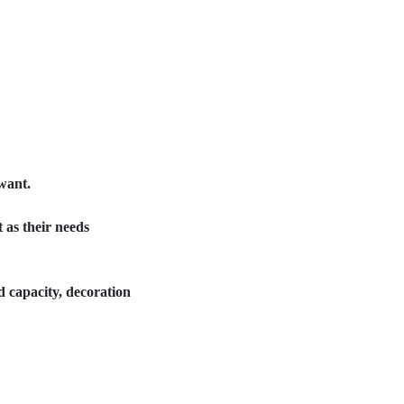
want.
t as their needs
d capacity, decoration