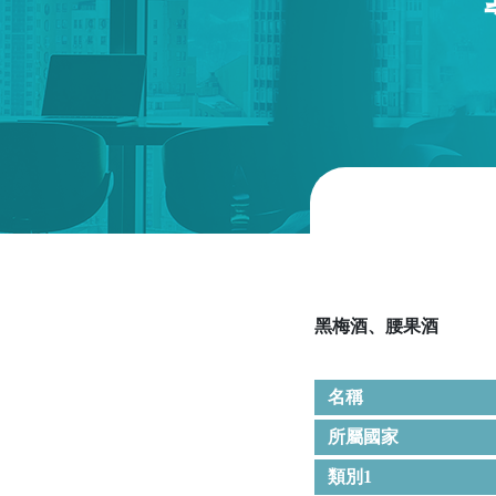
黑梅酒、腰果酒
名稱
所屬國家
類別1