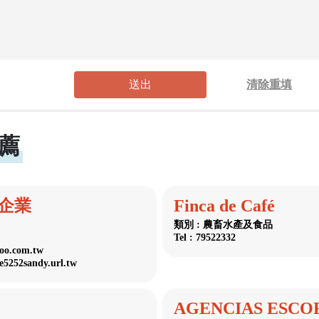
送出
清除重填
薦
企業
Finca de Café
類別 : 農畜水產及食品
Tel : 79522332
oo.com.tw
e5252sandy.url.tw
AGENCIAS ESCOF