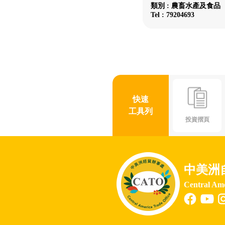
類別 : 農畜水產及食品
Tel : 79204693
快速
工具列
投資摺頁
中美洲
Central Am