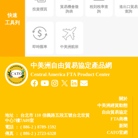
貿易機會徵
稅則稅率查
進出口貿易
投資摺頁
詢表
詢
查詢
快速
工具列
即時匯率
中美洲航班
中美洲自由貿易協定產品網
Central America FTA Product Center
關於
中美洲經貿動態
自由貿易協定
地址 ： 台北市 110 信義路五段五號台北世貿
FTA商機
中心7樓7A09室
新聞
電話 ： ( 886-2 ) 8789-1592
CATO官網
傳真 ： ( 886-2 ) 2723-6328