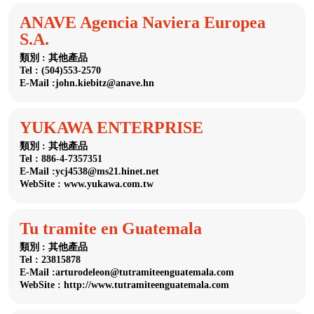
ANAVE Agencia Naviera Europea
S.A.
類別 : 其他產品
Tel : (504)553-2570
E-Mail :john.kiebitz@anave.hn
YUKAWA ENTERPRISE
類別 : 其他產品
Tel : 886-4-7357351
E-Mail :ycj4538@ms21.hinet.net
WebSite : www.yukawa.com.tw
Tu tramite en Guatemala
類別 : 其他產品
Tel : 23815878
E-Mail :arturodeleon@tutramiteenguatemala.com
WebSite : http://www.tutramiteenguatemala.com