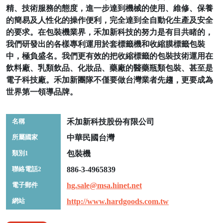
精、技術服務的態度，進一步達到機械的使用、維修、保養
的簡易及人性化的操作便利，完全達到全自動化生產及安全
的要求。在包裝機業界，禾加新科技的努力是有目共睹的，
我們研發出的各樣專利運用於套標籤機和收縮膜標籤包裝
中，極負盛名。我們更有效的把收縮標籤的包裝技術運用在
飲料廠、乳類飲品、化妝品、藥廠的醫藥瓶類包裝、甚至是
電子科技廠。禾加新團隊不僅要做台灣業者先趨，更要成為
世界第一領導品牌。
名稱
禾加新科技股份有限公司
所屬國家
中華民國台灣
類別1
包裝機
聯絡電話2
886-3-4965839
電子郵件
hg.sale@msa.hinet.net
網站
http://www.hardgoods.com.tw