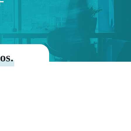
伴
os.