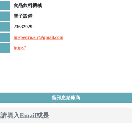
食品飲料機械
電子設備
23632929
luispedro.e.r@gmail.com
http://
留訊息給廠商