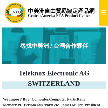
中美洲自由貿易協定產品網
Central America FTA Product Center
尋找中美洲 / 台灣合作夥伴
Teleknox Electronic AG
SWITZERLAND
We Import/ Buy; Computer,Computer Parts,Ram
Memory,PC Peripherals /Parts etc. James Muller, President