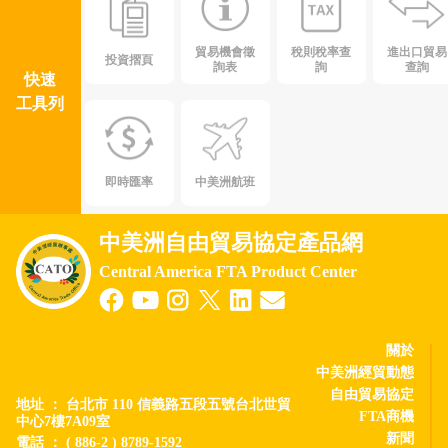
貿易機會徵
稅則稅率查
進出口貿易
投資摺頁
詢表
詢
查詢
快速
工具列
即時匯率
中美洲航班
中美洲自由貿易協定產品網
Central America FTA Product Center
關於
中美洲經貿動態
自由貿易協定
地址 ： 台北市 110 信義路五段五號台北世貿
FTA商機
中心7樓7A09室
新聞
電話 ： ( 886-2 ) 8789-1592