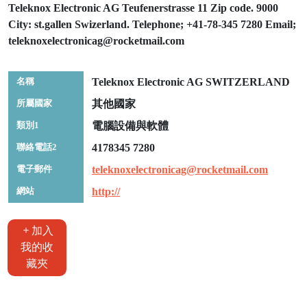
Teleknox Electronic AG Teufenerstrasse 11 Zip code. 9000
City: st.gallen Swizerland. Telephone; +41-78-345 7280 Email;
teleknoxelectronicag@rocketmail.com
名稱
Teleknox Electronic AG SWITZERLAND
所屬國家
其他國家
類別1
電腦設備與軟體
聯絡電話2
4178345 7280
電子郵件
teleknoxelectronicag@rocketmail.com
網站
http://
加入
我的收
藏夾