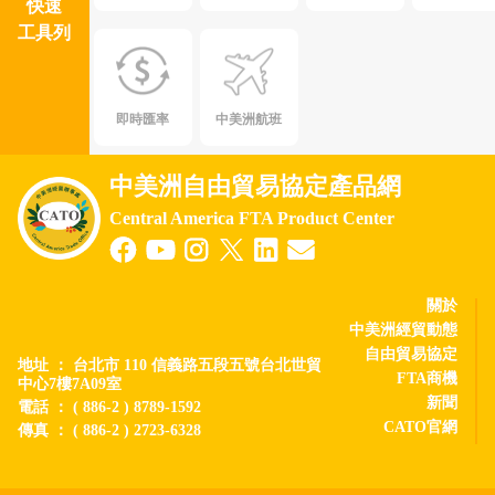
快速
工具列
即時匯率
中美洲航班
中美洲自由貿易協定產品網
Central America FTA Product Center
關於
中美洲經貿動態
自由貿易協定
地址 ： 台北市 110 信義路五段五號台北世貿
FTA商機
中心7樓7A09室
新聞
電話 ： ( 886-2 ) 8789-1592
CATO官網
傳真 ： ( 886-2 ) 2723-6328