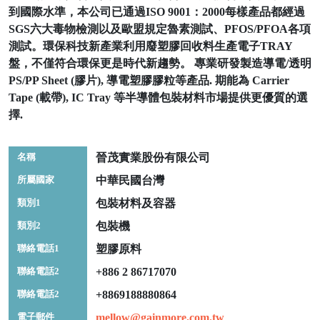
到國際水準，本公司已通過ISO 9001：2000每樣產品都經過
SGS六大毒物檢測以及歐盟規定魯素測試、PFOS/PFOA各項
測試。環保科技新產業利用廢塑膠回收料生產電子TRAY
盤，不僅符合環保更是時代新趨勢。 專業研發製造導電/透明
PS/PP Sheet (膠片), 導電塑膠膠粒等產品. 期能為 Carrier
Tape (載帶), IC Tray 等半導體包裝材料市場提供更優質的選
擇.
名稱
晉茂實業股份有限公司
所屬國家
中華民國台灣
類別1
包裝材料及容器
類別2
包裝機
聯絡電話1
塑膠原料
聯絡電話2
+886 2 86717070
聯絡電話2
+8869188880864
電子郵件
mellow@gainmore.com.tw