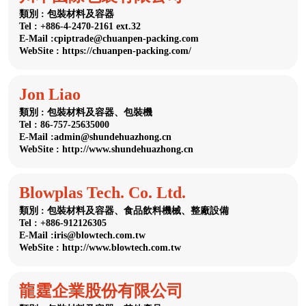
類別 : 包裝材料及容器
Tel : +886-4-2470-2161 ext.32
E-Mail :cpiptrade@chuanpen-packing.com
WebSite : https://chuanpen-packing.com/
Jon Liao
類別 : 包裝材料及容器、包裝機
Tel : 86-757-25635000
E-Mail :admin@shundehuazhong.cn
WebSite : http://www.shundehuazhong.cn
Blowplas Tech. Co. Ltd.
類別 : 包裝材料及容器、食品飲料機械、整廠設備
Tel : +886-912126305
E-Mail :iris@blowtech.com.tw
WebSite : http://www.blowtech.com.tw
龍霆企業股份有限公司