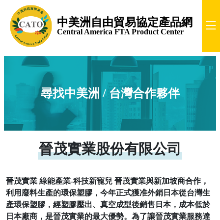
中美洲自由貿易協定產品網
Central America FTA Product Center
尋找中美洲 / 台灣合作夥伴
晉茂實業股份有限公司
晉茂實業 綠能產業-科技新寵兒 晉茂實業與新加坡商合作，
利用廢料生產的環保塑膠，今年正式獲准外銷日本從台灣生
產環保塑膠，經塑膠壓出、真空成型後銷售日本，成本低於
日本廠商，是晉茂實業的最大優勢。為了讓晉茂實業服務達