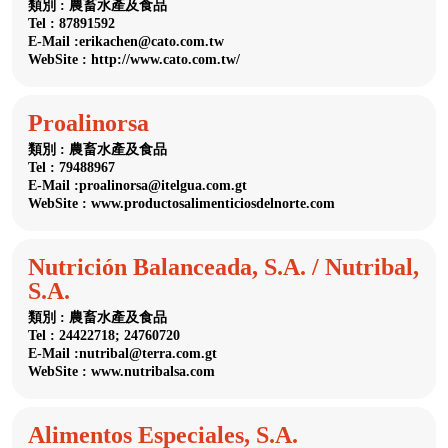
類別 : 農畜水產及食品
Tel : 87891592
E-Mail :erikachen@cato.com.tw
WebSite : http://www.cato.com.tw/
Proalinorsa
類別 : 農畜水產及食品
Tel : 79488967
E-Mail :proalinorsa@itelgua.com.gt
WebSite : www.productosalimenticiosdelnorte.com
Nutrición Balanceada, S.A. / Nutribal,
S.A.
類別 : 農畜水產及食品
Tel : 24422718; 24760720
E-Mail :nutribal@terra.com.gt
WebSite : www.nutribalsa.com
Alimentos Especiales, S.A.