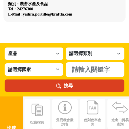
類別 : 農畜水產及食品
Tel : 24276300
E-Mail :yadira.portillo@kraftla.com
搜尋
貿易機會徵
稅則稅率查
進出口貿易
投資摺頁
詢表
詢
查詢
快速