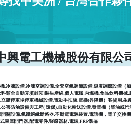
尋找中美洲 / 台灣合作夥
中興電工機械股份有限公
機,冷凍設備,冷涷空調設備,全套空氣調節設備,濕度調節設備（
飲料類全自動充填封誑]裝生產線,個人電腦,內燃機,食品飲料機械,
,立體停車場停車機械設備,電動手扶梯,電梯(昇降機）客貨用,生
,公害防治設備與工程( 環保),自動化輸送設備,發電機（柴油或汽
緣開關設備,氣體絕緣斷路器,不斷電電源裝置,電話機，電子交換機
式車庫開門器,配電零件,醫療器材,電錶,FRP製品