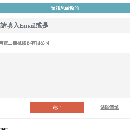
留訊息給廠商
送出
清除重填