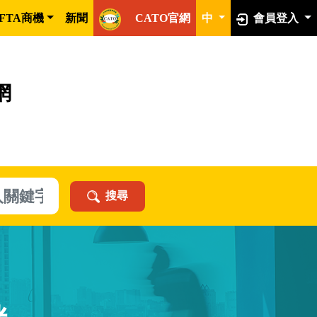
FTA商機
新聞
CATO官網
中
會員登入
網
搜尋