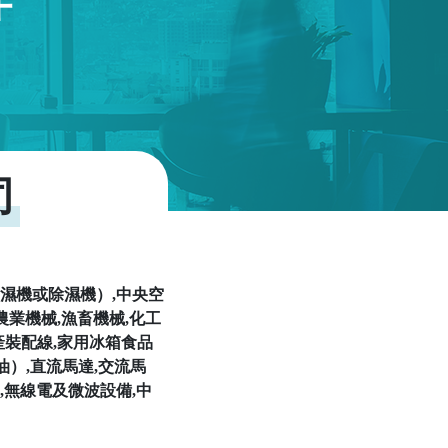
伴
司
加濕機或除濕機）,中央空
農業機械,漁畜機械,化工
產裝配線,家用冰箱食品
油）,直流馬達,交流馬
,無線電及微波設備,中