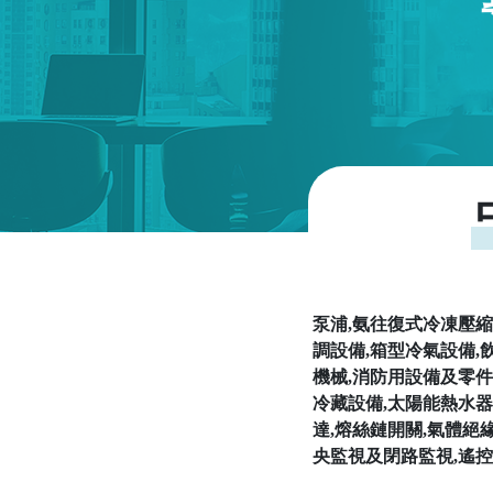
泵浦,氨往復式冷凍壓縮
調設備,箱型冷氣設備,
機械,消防用設備及零件
冷藏設備,太陽能熱水器
達,熔絲鏈開關,氣體絕
央監視及閉路監視,遙控