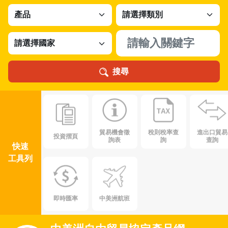
搜尋
貿易機會徵
稅則稅率查
進出口貿易
投資摺頁
詢表
詢
查詢
快速
工具列
即時匯率
中美洲航班