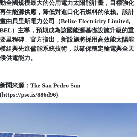
動全國規模最大的公用電力太陽能計畫，目標強化
再生能源供應，降低對進口化石燃料的依賴。該計
畫由貝里斯電力公司（Belize Electricity Limited,
BEL）主導，預期成為該國能源基礎設施升級的重
要里程碑。官方指出，新設施將採用高效能太陽能
模組與先進儲能系統技術，以確保穩定輸電與全天
候供電能力。
新聞來源：The San Pedro Sun
(https://pse.is/886d96)