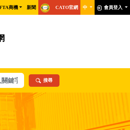
FTA商機
新聞
CATO官網
中
會員登入
網
搜尋