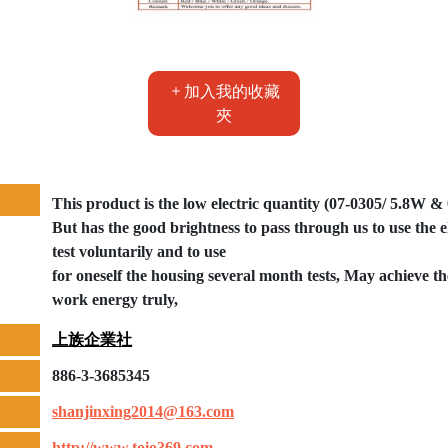
加入我的收藏
夾
This product is the low electric quantity (07-0305/ 5.8W &
But has the good brightness to pass through us to use the e
test voluntarily and to use
for oneself the housing several month tests, May achieve th
work energy truly,
上族企業社
886-3-3685345
shanjinxing2014@163.com
http://www.toio369.com