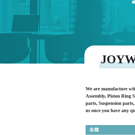
JOYW
We are manufacture wit
Assembly, Piston Ring Se
parts, Suspension parts, 
us once you have any que
名稱