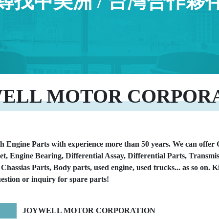
尋找中美洲 / 台灣合作夥
ELL MOTOR CORPOR
h Engine Parts with experience more than 50 years.
h
We can offer 
t, Engine Bearing, Differential Assay, Differential Parts, Transm
t
Chassias Parts, Body parts, used engine, used trucks... as so on. Ki
t
stion or inquiry for spare parts!
p
:
/
JOYWELL MOTOR CORPORATION
/