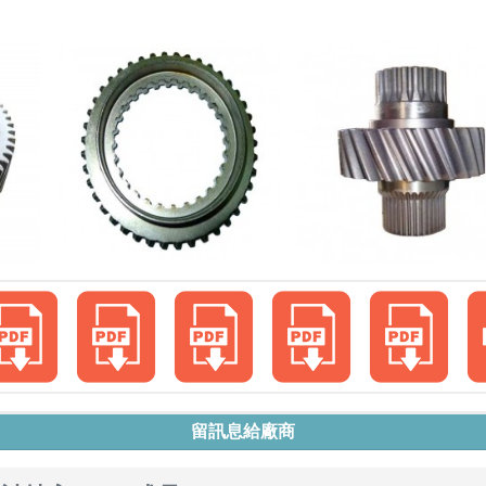
o
d
i
n
.
n
e
t
留訊息給廠商