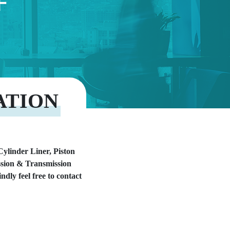
伴
ATION
Cylinder Liner, Piston
ission & Transmission
ndly feel free to contact