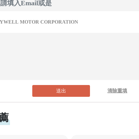
送出
清除重填
薦