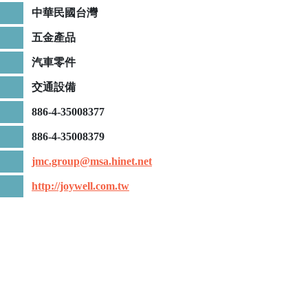
b
中華民國台灣
u
五金產品
y
-
汽車零件
h
交通設備
y
d
886-4-35008377
r
886-4-35008379
o
c
jmc.group@msa.hinet.net
o
http://joywell.com.tw
d
o
n
e
-
v
i
c