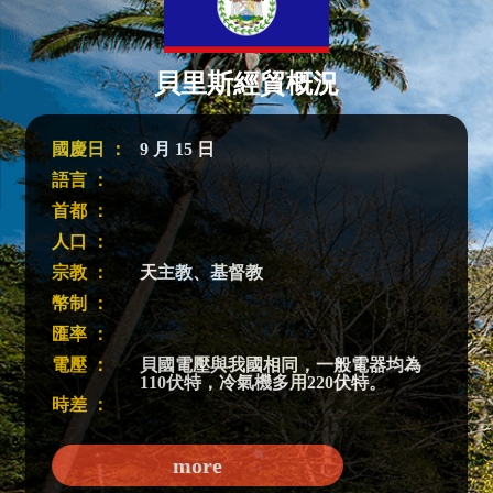
貝里斯經貿概況
國慶日 ：
9 月 15 日
語言 ：
首都 ：
人口 ：
宗教 ：
天主教、基督教
幣制 ：
匯率 ：
電壓 ：
貝國電壓與我國相同，一般電器均為
110伏特，冷氣機多用220伏特。
時差 ：
more