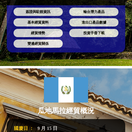
簽證與駐館資訊
輸台潛力產品
基本經貿資料
進出口產品數據
經貿情勢
投資手冊下載
雙邊經貿關係
瓜地馬拉經貿概況
國慶日 ：
9 月 15 日