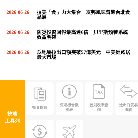
2026-06-26
拉美「食」力大集合 友邦風味齊聚台北食
品展
2026-06-26
防災投資回報最高達6倍 貝里斯預警系統
效益明確
2026-06-26
瓜地馬拉出口額突破57億美元 中美洲躍居
最大市場
貿易機會徵
稅則稅率查
進出口貿易
投資摺頁
詢表
詢
查詢
快速
工具列