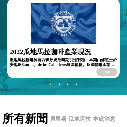
2022瓜地馬拉咖啡產業現況
瓜地馬拉咖啡源自西班牙統治時期引進栽種，早期由修道士於
安地瓜Santiago de los Caballeros庭園種植。瓜國咖啡產業自
1850年代起發展，早期咖啡小型種植園散布於...
more
所有新聞
貝里斯
瓜地馬拉
本處消息