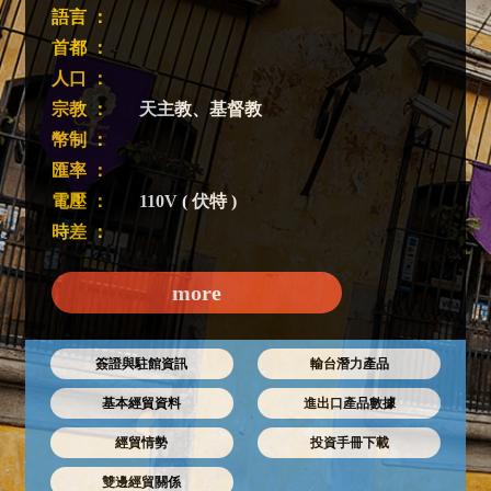
語言 ：
首都 ：
人口 ：
宗教 ：
天主教、基督教
幣制 ：
匯率 ：
電壓 ：
110V ( 伏特 )
時差 ：
more
簽證與駐館資訊
輸台潛力產品
基本經貿資料
進出口產品數據
經貿情勢
投資手冊下載
雙邊經貿關係