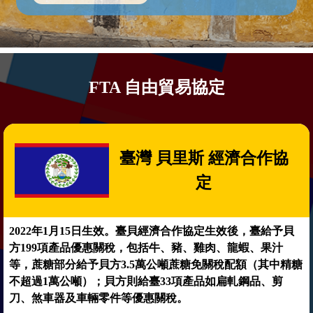
FTA 自由貿易協定
臺灣 貝里斯 經濟合作協
定
2022年1月15日生效。臺貝經濟合作協定生效後，臺給予貝
方199項產品優惠關稅，包括牛、豬、雞肉、龍蝦、果汁
等，蔗糖部分給予貝方3.5萬公噸蔗糖免關稅配額（其中精糖
不超過1萬公噸）；貝方則給臺33項產品如扁軋鋼品、剪
刀、煞車器及車輛零件等優惠關稅。