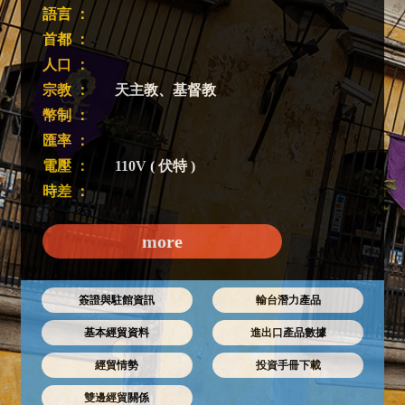
語言 ：
首都 ：
人口 ：
宗教 ：
天主教、基督教
幣制 ：
匯率 ：
電壓 ：
110V ( 伏特 )
時差 ：
more
簽證與駐館資訊
輸台潛力產品
基本經貿資料
進出口產品數據
經貿情勢
投資手冊下載
雙邊經貿關係