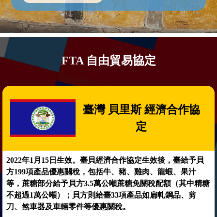
FTA 自由貿易協定
臺灣 貝里斯 經濟合作協
定
2022年1月15日生效。臺貝經濟合作協定生效後，臺給予貝
方199項產品優惠關稅，包括牛、豬、雞肉、龍蝦、果汁
等，蔗糖部分給予貝方3.5萬公噸蔗糖免關稅配額（其中精糖
不超過1萬公噸）；貝方則給臺33項產品如扁軋鋼品、剪
刀、煞車器及車輛零件等優惠關稅。