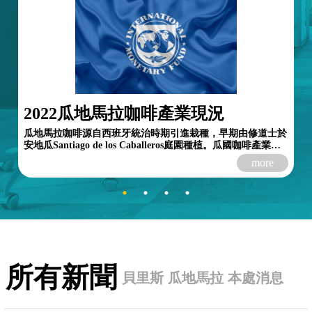
2022瓜地馬拉咖啡產業現況
瓜地馬拉咖啡源自西班牙統治時期引進栽種，早期由修道士於
安地瓜Santiago de los Caballeros庭園種植。瓜國咖啡產業自
1850年代起發展，早期咖啡小型種植園散布於...
more
所有新聞
貝里斯
瓜地馬拉
本處消息