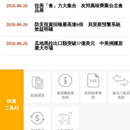
2026-06-26
拉美「食」力大集合 友邦風味齊聚台北食
品展
2026-06-26
防災投資回報最高達6倍 貝里斯預警系統
效益明確
2026-06-26
瓜地馬拉出口額突破57億美元 中美洲躍居
最大市場
貿易機會徵
稅則稅率查
進出口貿易
投資摺頁
詢表
詢
查詢
快速
工具列