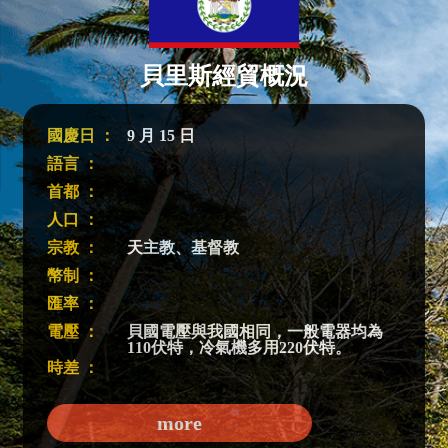
貝里斯經貿概況
國慶日 ：
9 月 15 日
語言 ：
首都 ：
人口 ：
宗教 ：
天主教、基督教
幣制 ：
匯率 ：
電壓 ：
貝國電壓與我國相同，一般電器均為
110伏特，冷氣機多用220伏特。
時差 ：
more