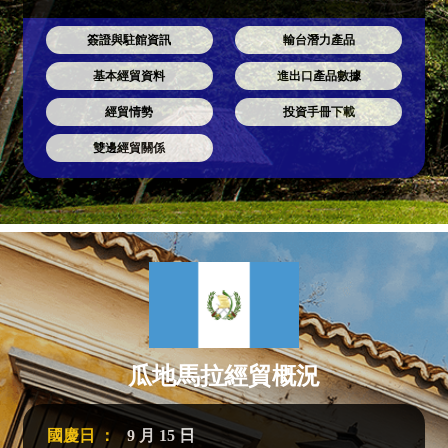
簽證與駐館資訊
輸台潛力產品
基本經貿資料
進出口產品數據
經貿情勢
投資手冊下載
雙邊經貿關係
瓜地馬拉經貿概況
國慶日 ：
9 月 15 日