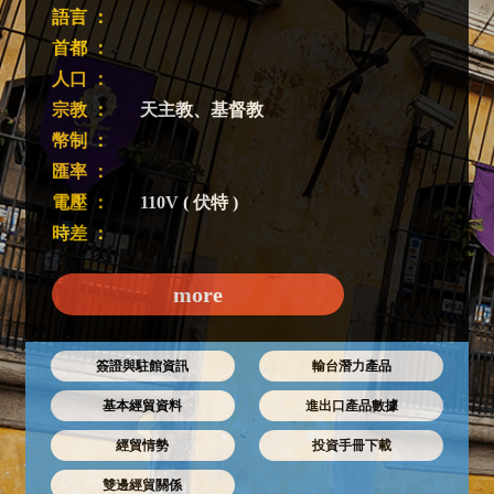
語言 ：
首都 ：
人口 ：
宗教 ：
天主教、基督教
幣制 ：
匯率 ：
電壓 ：
110V ( 伏特 )
時差 ：
more
簽證與駐館資訊
輸台潛力產品
基本經貿資料
進出口產品數據
經貿情勢
投資手冊下載
雙邊經貿關係