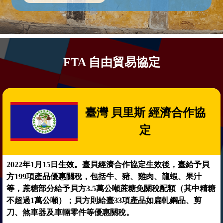
FTA 自由貿易協定
臺灣 貝里斯 經濟合作協
定
2022年1月15日生效。臺貝經濟合作協定生效後，臺給予貝
方199項產品優惠關稅，包括牛、豬、雞肉、龍蝦、果汁
等，蔗糖部分給予貝方3.5萬公噸蔗糖免關稅配額（其中精糖
不超過1萬公噸）；貝方則給臺33項產品如扁軋鋼品、剪
刀、煞車器及車輛零件等優惠關稅。