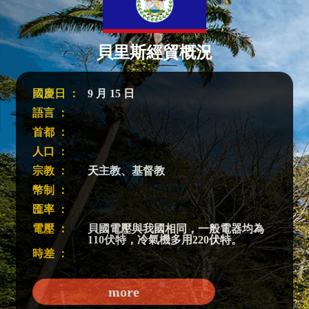
貝里斯經貿概況
國慶日 ：
9 月 15 日
語言 ：
首都 ：
人口 ：
宗教 ：
天主教、基督教
幣制 ：
匯率 ：
電壓 ：
貝國電壓與我國相同，一般電器均為
110伏特，冷氣機多用220伏特。
時差 ：
more