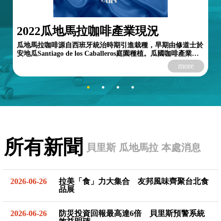
2022瓜地馬拉咖啡產業現況
瓜地馬拉咖啡源自西班牙統治時期引進栽種，早期由修道士於
安地瓜Santiago de los Caballeros庭園種植。瓜國咖啡產業自
1850年代起發展，早期咖啡小型種植園散布於...
more
所有新聞
貝里斯
瓜地馬拉
本處消息
2026-06-26
拉美「食」力大集合 友邦風味齊聚台北食
品展
2026-06-26
防災投資回報最高達6倍 貝里斯預警系統