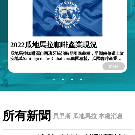
2022瓜地馬拉咖啡產業現況
瓜地馬拉咖啡源自西班牙統治時期引進栽種，早期由修道士於
安地瓜Santiago de los Caballeros庭園種植。瓜國咖啡產業自
1850年代起發展，早期咖啡小型種植園散布於...
more
所有新聞
貝里斯
瓜地馬拉
本處消息