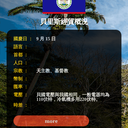
貝里斯經貿概況
國慶日 ：
9 月 15 日
語言 ：
首都 ：
人口 ：
宗教 ：
天主教、基督教
幣制 ：
匯率 ：
電壓 ：
貝國電壓與我國相同，一般電器均為
110伏特，冷氣機多用220伏特。
時差 ：
more