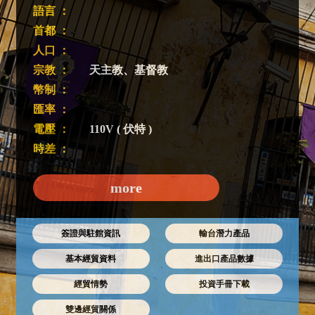
語言 ：
首都 ：
人口 ：
宗教 ：
天主教、基督教
幣制 ：
匯率 ：
電壓 ：
110V ( 伏特 )
時差 ：
more
簽證與駐館資訊
輸台潛力產品
基本經貿資料
進出口產品數據
經貿情勢
投資手冊下載
雙邊經貿關係