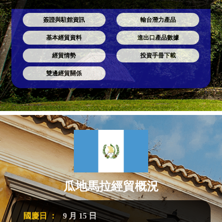
簽證與駐館資訊
輸台潛力產品
基本經貿資料
進出口產品數據
經貿情勢
投資手冊下載
雙邊經貿關係
瓜地馬拉經貿概況
國慶日 ：
9 月 15 日