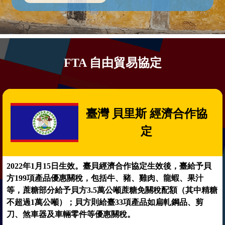
FTA 自由貿易協定
臺灣 貝里斯 經濟合作協
定
2022年1月15日生效。臺貝經濟合作協定生效後，臺給予貝
方199項產品優惠關稅，包括牛、豬、雞肉、龍蝦、果汁
等，蔗糖部分給予貝方3.5萬公噸蔗糖免關稅配額（其中精糖
不超過1萬公噸）；貝方則給臺33項產品如扁軋鋼品、剪
刀、煞車器及車輛零件等優惠關稅。