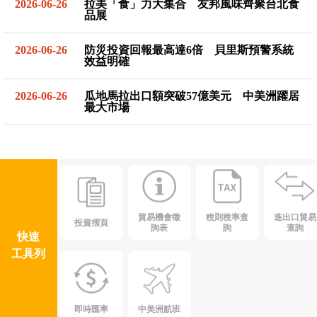
2026-06-26
拉美「食」力大集合 友邦風味齊聚台北食
品展
2026-06-26
防災投資回報最高達6倍 貝里斯預警系統
效益明確
2026-06-26
瓜地馬拉出口額突破57億美元 中美洲躍居
最大市場
貿易機會徵
稅則稅率查
進出口貿易
投資摺頁
詢表
詢
查詢
快速
工具列
即時匯率
中美洲航班