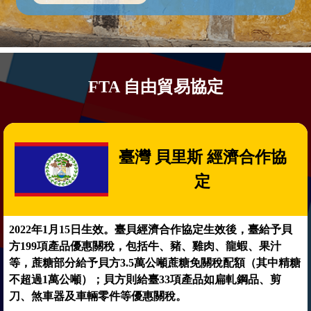
FTA 自由貿易協定
臺灣 貝里斯 經濟合作協
定
2022年1月15日生效。臺貝經濟合作協定生效後，臺給予貝
方199項產品優惠關稅，包括牛、豬、雞肉、龍蝦、果汁
等，蔗糖部分給予貝方3.5萬公噸蔗糖免關稅配額（其中精糖
不超過1萬公噸）；貝方則給臺33項產品如扁軋鋼品、剪
刀、煞車器及車輛零件等優惠關稅。