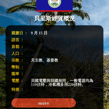
貝里斯經貿概況
國慶日 ：
9 月 15 日
語言 ：
首都 ：
人口 ：
宗教 ：
天主教、基督教
幣制 ：
匯率 ：
電壓 ：
貝國電壓與我國相同，一般電器均為
110伏特，冷氣機多用220伏特。
時差 ：
more