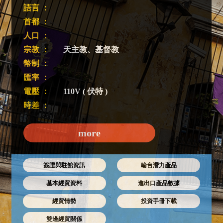
語言 ：
首都 ：
人口 ：
宗教 ：
天主教、基督教
幣制 ：
匯率 ：
電壓 ：
110V ( 伏特 )
時差 ：
more
簽證與駐館資訊
輸台潛力產品
基本經貿資料
進出口產品數據
經貿情勢
投資手冊下載
雙邊經貿關係