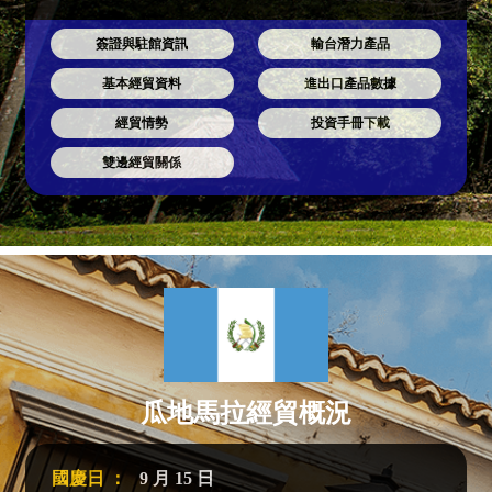
簽證與駐館資訊
輸台潛力產品
基本經貿資料
進出口產品數據
經貿情勢
投資手冊下載
雙邊經貿關係
瓜地馬拉經貿概況
國慶日 ：
9 月 15 日