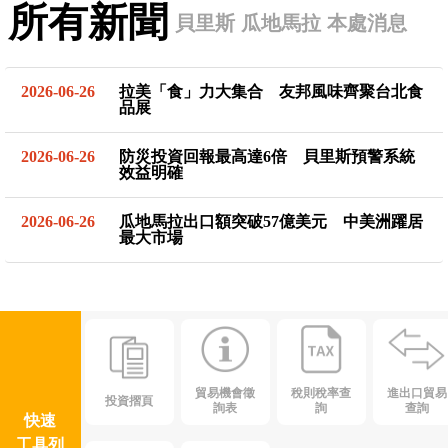
所有新聞
貝里斯
瓜地馬拉
本處消息
2026-06-26
拉美「食」力大集合 友邦風味齊聚台北食
品展
2026-06-26
防災投資回報最高達6倍 貝里斯預警系統
效益明確
2026-06-26
瓜地馬拉出口額突破57億美元 中美洲躍居
最大市場
貿易機會徵
稅則稅率查
進出口貿易
投資摺頁
詢表
詢
查詢
快速
工具列