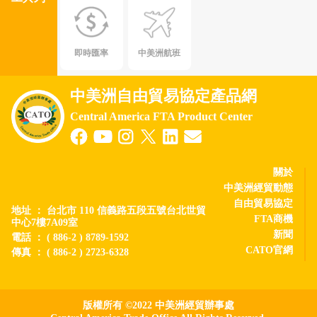
即時匯率
中美洲航班
中美洲自由貿易協定產品網
Central America FTA Product Center
關於
中美洲經貿動態
自由貿易協定
地址 ： 台北市 110 信義路五段五號台北世貿
FTA商機
中心7樓7A09室
新聞
電話 ： ( 886-2 ) 8789-1592
CATO官網
傳真 ： ( 886-2 ) 2723-6328
版權所有 ©2022 中美洲經貿辦事處