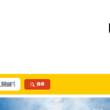
瓜地
搜尋