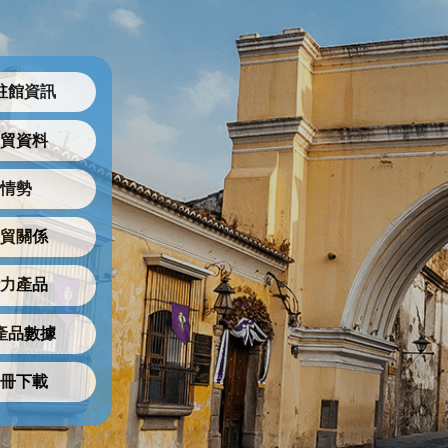
駐館資訊
貿資料
情勢
貿關係
力產品
產品數據
冊下載