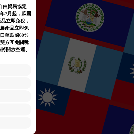
自由貿易協定
06年7月起，瓜國
農產品立即免稅，
的農產品立即免
口至瓜國60%
雙方互免關稅
同時將開放空運、