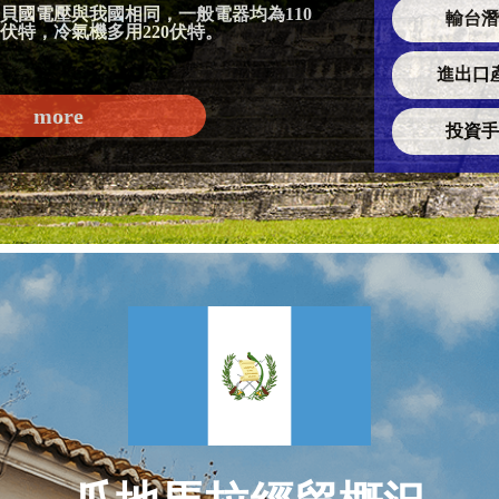
貝國電壓與我國相同，一般電器均為110
輸台潛
伏特，冷氣機多用220伏特。
進出口
more
投資手