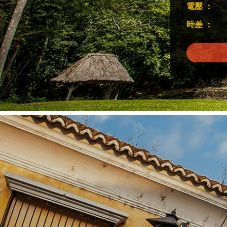
電壓 ：
時差 ：