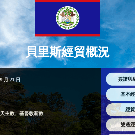
貝里斯經貿概況
簽證與
9 月 21 日
基本經
經貿
天主教、基督教新教
雙邊經