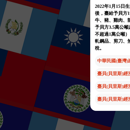
2022年1月1
後，臺給予貝方1
牛、豬、雞肉、
予貝方3.5萬公
不超過1萬公噸）
軋鋼品、剪刀、
稅。
中華民國(臺灣
臺貝(貝里斯)經
臺貝(貝里斯)經
臺貝(貝里斯)經