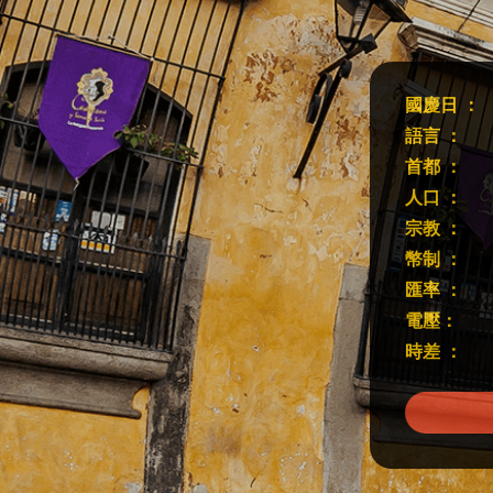
國慶日 ：
語言 ：
首都 ：
人口 ：
宗教 ：
幣制 ：
匯率 ：
電壓：
時差 ：