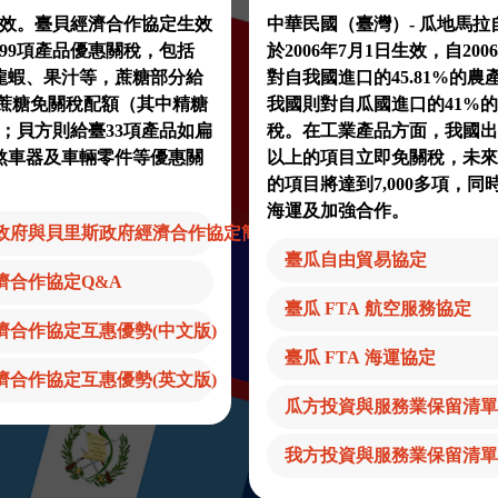
5日生效。臺貝經濟合作協定生效
中華民國（臺灣）- 瓜地馬拉
99項產品優惠關稅，包括
於2006年7月1日生效，自20
龍蝦、果汁等，蔗糖部分給
對自我國進口的45.81%的
噸蔗糖免關稅配額（其中精糖
我國則對自瓜國進口的41%
；貝方則給臺33項產品如扁
稅。在工業產品方面，我國出
煞車器及車輛零件等優惠關
以上的項目立即免關稅，未來
的項目將達到7,000多項，
海運及加強合作。
)政府與貝里斯政府經濟合作協定簡析
臺瓜自由貿易協定
濟合作協定Q&A
臺瓜 FTA 航空服務協定
濟合作協定互惠優勢(中文版)
臺瓜 FTA 海運協定
濟合作協定互惠優勢(英文版)
瓜方投資與服務業保留清單
我方投資與服務業保留清單