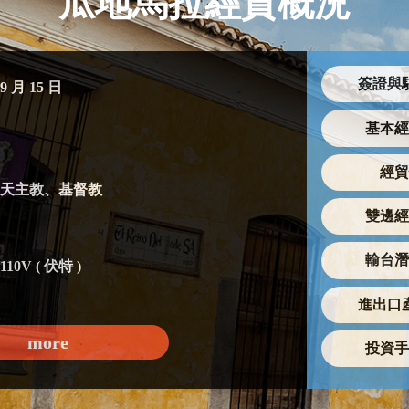
瓜地馬拉經貿概況
簽證與
9 月 15 日
基本經
經貿
天主教、基督教
雙邊經
輸台潛
110V ( 伏特 )
進出口
more
投資手