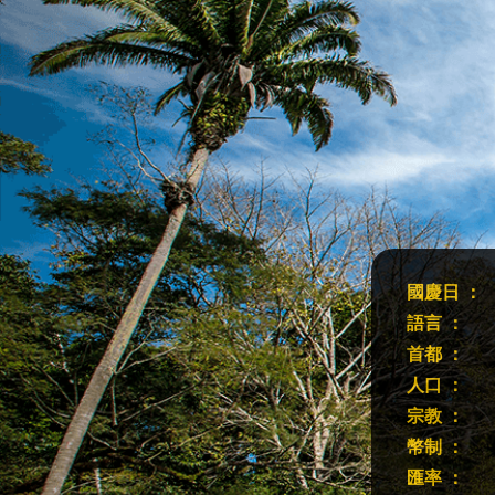
國慶日 ：
語言 ：
首都 ：
人口 ：
宗教 ：
幣制 ：
匯率 ：