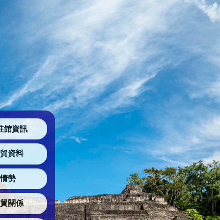
駐館資訊
貿資料
情勢
貿關係